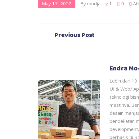
May 17, 2022
By
modja
1
0
Ah
Previous Post
Endra Mo
Lebih dari 19
UI & Web/ Ap
teknologi bis
mestinya. Ber
desain menjad
pendekatan mu
development.
berbasis di B