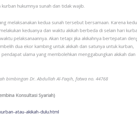
 kurban hukumnya sunah dan tidak wajib.
eorang melaksanakan kedua sunah tersebut bersamaan. Karena ked
 melakukan keduanya dan waktu akikah berbeda di selain hari kurb
aktu pelaksanaannya. Akan tetapi jika akikahnya bertepatan den
mbelih dua ekor kambing untuk akikah dan satunya untuk kurban,
il pendapat ulama yang membolehkan menggabungkan akikah dan
ah bimbingan Dr. Abdullah Al-Faqih, fatwa no. 44768
mbina Konsultasi Syariah)
kurban-atau-akikah-dulu.html