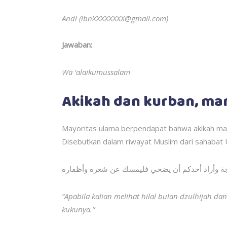
Andi (ibnXXXXXXXX@gmail.com)
Jawaban:
Wa ‘alaikumussalam
Akikah dan kurban, ma
Mayoritas ulama berpendapat bahwa akikah m
Disebutkan dalam riwayat Muslim dari sahaba
حجة وأراد أحدكم أن يضحي فليمسك عن شعره وأظفاره
“Apabila kalian melihat hilal bulan dzulhijah 
kukunya.”