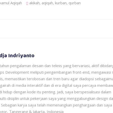
kamul Aqiqah
akikah
,
aqiqah
,
kurban
,
qurban
dja Indriyanto
 tahun pengalaman desain dan teknis yang bervariasi, aktif dibida
ps Development meliputi pengembangan front-end, mengawasi s
nis, memastikan terobosan dan tren baru agar diadopsi sebagaim
gairah di media interaktif dan di era digital saya percaya memba
i hidup dengan kode itu penting. Jadi, saya berspesialisasi dalam
lti-disiplin untuk pekerjaan saya yang menggabungkan design d
 Sebagian karya saya telah memenangkan penghargaan dan saya
ogor, Tangerang & Jakarta, Indonesia