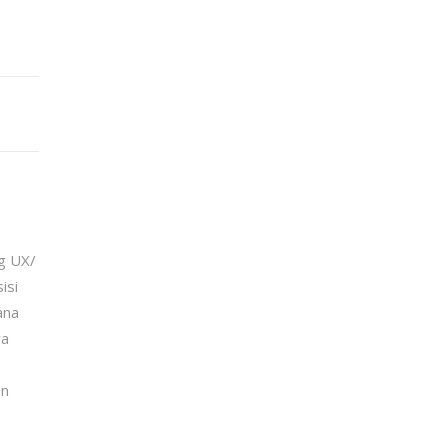
ng UX/
isi
ana
wa
an