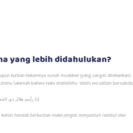
na yang lebih didahulukan?
aupun kurban hukumnya
sunah muakkad
(yang sangat ditekankan).
t Ummu Salamah bahwa Nabi
shallallahu ‘alaihi wa sallam
bersabda
إذا رأيتم هلال ذي ال
dan kalian hendak berkurban maka jangan menyentuh rambut dan