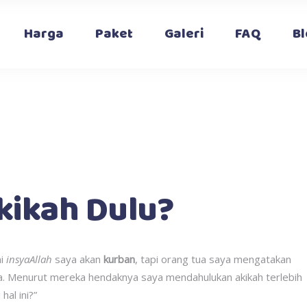
Harga
Paket
Galeri
FAQ
Bl
kikah Dulu?
ni
insyaAllah
saya akan
kurban
, tapi orang tua saya mengatakan
a. Menurut mereka hendaknya saya mendahulukan akikah terlebih
al ini?”