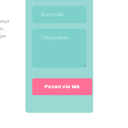
uanya
an,
gan